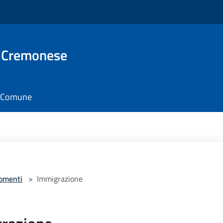
 Cremonese
il Comune
omenti
>
Immigrazione