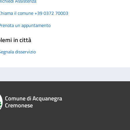
Richiedi Assistenza
Chiama il comune +39 0372 70003
Prenota un appuntamento
lemi in città
Segnala disservizio
Comune di Acquanegra
Cremonese