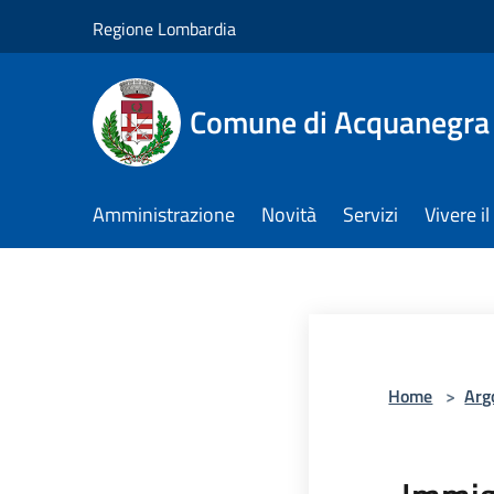
Salta al contenuto principale
Regione Lombardia
Comune di Acquanegra
Amministrazione
Novità
Servizi
Vivere 
Home
>
Arg