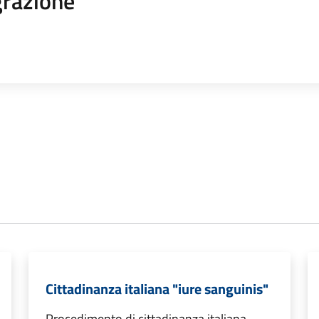
razione
Cittadinanza italiana "iure sanguinis"
Procedimento di cittadinanza italiana